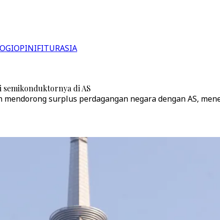
OGI
OPINI
FITUR
ASIA
i semikonduktornya di AS
elah mendorong surplus perdagangan negara dengan AS, me