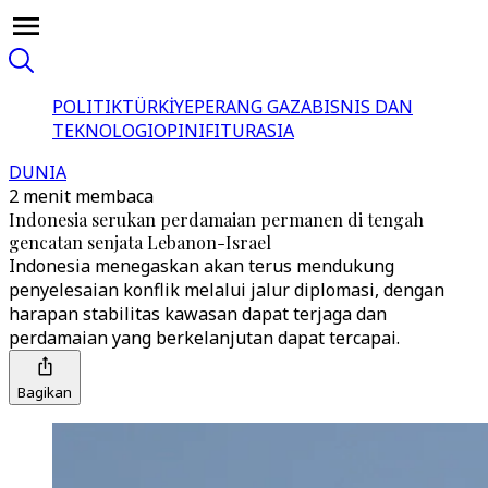
POLITIK
TÜRKİYE
PERANG GAZA
BISNIS DAN
TEKNOLOGI
OPINI
FITUR
ASIA
DUNIA
2 menit membaca
Indonesia serukan perdamaian permanen di tengah
gencatan senjata Lebanon-Israel
Indonesia menegaskan akan terus mendukung
penyelesaian konflik melalui jalur diplomasi, dengan
harapan stabilitas kawasan dapat terjaga dan
perdamaian yang berkelanjutan dapat tercapai.
Bagikan