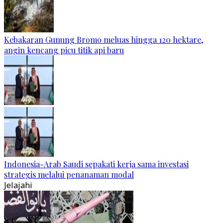
Kebakaran Gunung Bromo meluas hingga 120 hektare,
angin kencang picu titik api baru
Indonesia-Arab Saudi sepakati kerja sama investasi
strategis melalui penanaman modal
Jelajahi