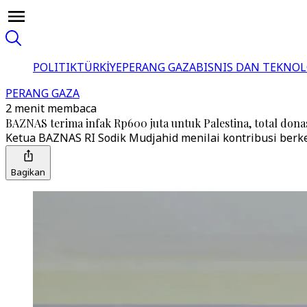
POLITIK
TÜRKİYE
PERANG GAZA
BISNIS DAN TEKNOL
PERANG GAZA
2 menit membaca
BAZNAS terima infak Rp600 juta untuk Palestina, total donas
Ketua BAZNAS RI Sodik Mudjahid menilai kontribusi berk
Bagikan