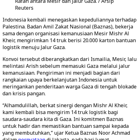
Rafah antara Mesir dan Jalur Gaza. / Arsip
Reuters
Indonesia kembali menegaskan kepeduliannya terhadap
Palestina. Badan Amil Zakat Nasional (Baznas), bekerja
sama dengan organisasi kemanusiaan Mesir Mishr Al
Kheir, mengirimkan 14 truk berisi 20.000 karton bantuan
logistik menuju Jalur Gaza.
Konvoi tersebut diberangkatkan dari Ismailia, Mesir, lalu
melintasi Arish sebelum memasuki Gaza melalui jalur
kemanusiaan. Pengiriman ini menjadi bagian dari
rangkaian upaya berkelanjutan Indonesia untuk
meringankan penderitaan warga Gaza di tengah blokade
dan krisis pangan.
“Alhamdulillah, berkat sinergi dengan Mishr Al Kheir,
kami kembali bisa mengirim 14 truk logistik bagi
saudara-saudara kita di Gaza. Ini komitmen Baznas
untuk hadir dan memastikan bantuan sampai kepada
yang membutuhkan,” ujar Ketua Baznas Noor Achmad
dalam
pernyataan
di Jakarta, pada hari Jumat.