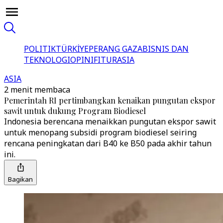
POLITIK
TÜRKİYE
PERANG GAZA
BISNIS DAN
TEKNOLOGI
OPINI
FITUR
ASIA
ASIA
2 menit membaca
Pemerintah RI pertimbangkan kenaikan pungutan ekspor
sawit untuk dukung Program Biodiesel
Indonesia berencana menaikkan pungutan ekspor sawit
untuk menopang subsidi program biodiesel seiring
rencana peningkatan dari B40 ke B50 pada akhir tahun
ini.
Bagikan