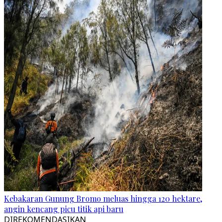
Kebakaran Gunung Bromo meluas hingga 120 hektare,
angin kencang picu titik api baru
DIREKOMENDASIKAN