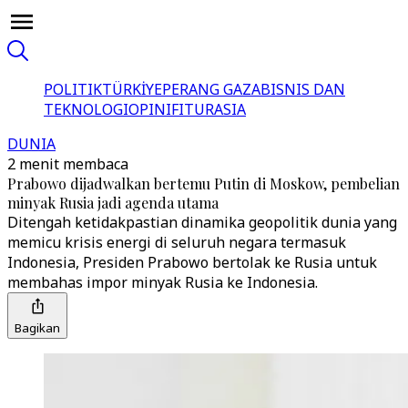
POLITIK
TÜRKİYE
PERANG GAZA
BISNIS DAN
TEKNOLOGI
OPINI
FITUR
ASIA
DUNIA
2 menit membaca
Prabowo dijadwalkan bertemu Putin di Moskow, pembelian
minyak Rusia jadi agenda utama
Ditengah ketidakpastian dinamika geopolitik dunia yang
memicu krisis energi di seluruh negara termasuk
Indonesia, Presiden Prabowo bertolak ke Rusia untuk
membahas impor minyak Rusia ke Indonesia.
Bagikan