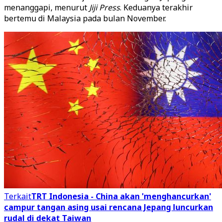
menanggapi, menurut
Jiji Press
. Keduanya terakhir
bertemu di Malaysia pada bulan November.
Terkait
TRT Indonesia - China akan 'menghancurkan'
campur tangan asing usai rencana Jepang luncurkan
rudal di dekat Taiwan