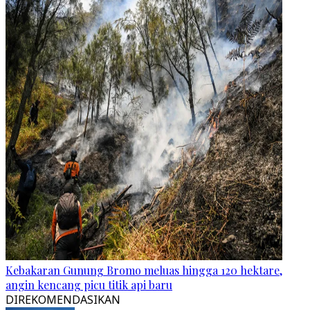
Kebakaran Gunung Bromo meluas hingga 120 hektare,
angin kencang picu titik api baru
DIREKOMENDASIKAN