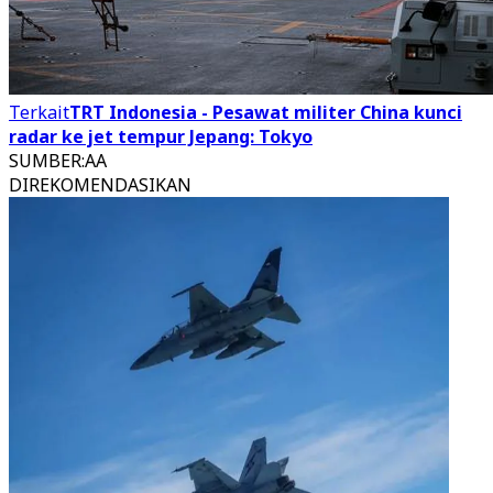
Terkait
TRT Indonesia - Pesawat militer China kunci
radar ke jet tempur Jepang: Tokyo
SUMBER
:
AA
DIREKOMENDASIKAN