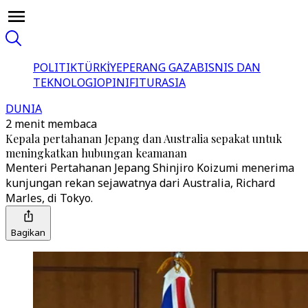
POLITIK
TÜRKİYE
PERANG GAZA
BISNIS DAN
TEKNOLOGI
OPINI
FITUR
ASIA
DUNIA
2 menit membaca
Kepala pertahanan Jepang dan Australia sepakat untuk
meningkatkan hubungan keamanan
Menteri Pertahanan Jepang Shinjiro Koizumi menerima
kunjungan rekan sejawatnya dari Australia, Richard
Marles, di Tokyo.
Bagikan