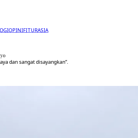
OGI
OPINI
FITUR
ASIA
kyo
aya dan sangat disayangkan”.