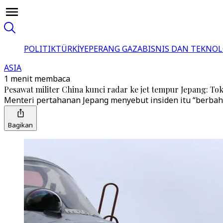
POLITIK
TÜRKİYE
PERANG GAZA
BISNIS DAN TEKNOL
ASIA
1 menit membaca
Pesawat militer China kunci radar ke jet tempur Jepang: To
Menteri pertahanan Jepang menyebut insiden itu “berbah
Bagikan