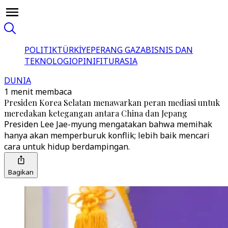
POLITIK
TÜRKİYE
PERANG GAZA
BISNIS DAN
TEKNOLOGI
OPINI
FITUR
ASIA
DUNIA
1 menit membaca
Presiden Korea Selatan menawarkan peran mediasi untuk
meredakan ketegangan antara China dan Jepang
Presiden Lee Jae-myung mengatakan bahwa memihak
hanya akan memperburuk konflik; lebih baik mencari
cara untuk hidup berdampingan.
Bagikan