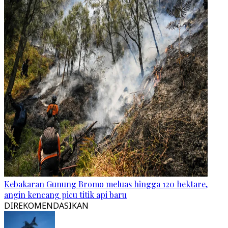
Kebakaran Gunung Bromo meluas hingga 120 hektare,
angin kencang picu titik api baru
DIREKOMENDASIKAN