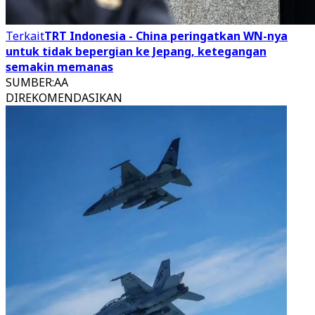
Terkait
TRT Indonesia - China peringatkan WN-nya
untuk tidak bepergian ke Jepang, ketegangan
semakin memanas
SUMBER
:
AA
DIREKOMENDASIKAN