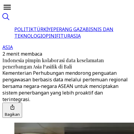
POLITIK
TÜRKİYE
PERANG GAZA
BISNIS DAN
TEKNOLOGI
OPINI
FITUR
ASIA
ASIA
2 menit membaca
Indonesia pimpin kolaborasi data keselamatan
penerbangan Asia Pasifik di Bali
Kementerian Perhubungan mendorong penguatan
pengawasan berbasis data melalui pertemuan regional
bersama negara-negara ASEAN untuk menciptakan
sistem penerbangan yang lebih proaktif dan
terintegrasi.
Bagikan