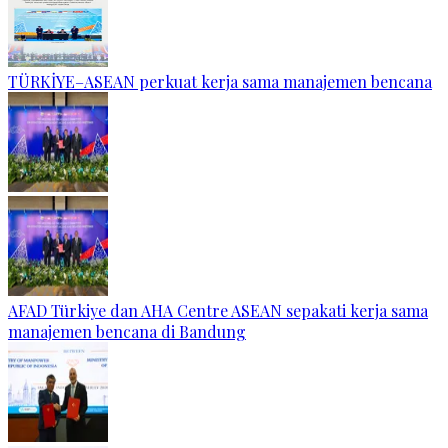
TÜRKİYE–ASEAN perkuat kerja sama manajemen bencana
AFAD Türkiye dan AHA Centre ASEAN sepakati kerja sama
manajemen bencana di Bandung