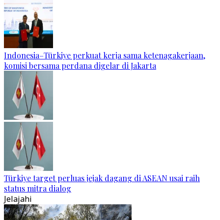
Indonesia–Türkiye perkuat kerja sama ketenagakerjaan,
komisi bersama perdana digelar di Jakarta
Türkiye target perluas jejak dagang di ASEAN usai raih
status mitra dialog
Jelajahi