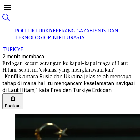
POLITIK
TÜRKİYE
PERANG GAZA
BISNIS DAN
TEKNOLOGI
OPINI
FITUR
ASIA
TÜRKİYE
2 menit membaca
Erdogan kecam serangan ke kapal-kapal niaga di Laut
Hitam, sebut ini 'eskalasi yang mengkhawatirkan'
"Konflik antara Rusia dan Ukraina jelas telah mencapai
tahap di mana hal itu mengancam keselamatan navigasi
di Laut Hitam," kata Presiden Türkiye Erdogan.
Bagikan