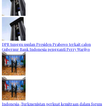
DPR tunggu usulan Presiden Prabowo terkait calon
Gubernur Bank Indonesia pengganti Perry Warjiyo
Indonesia–Turkmenistan perkuat kemitraan dalam forum