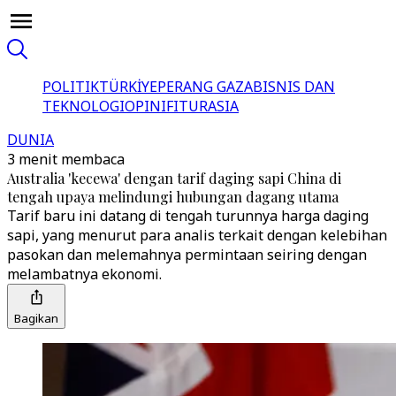
POLITIK
TÜRKİYE
PERANG GAZA
BISNIS DAN
TEKNOLOGI
OPINI
FITUR
ASIA
DUNIA
3 menit membaca
Australia 'kecewa' dengan tarif daging sapi China di
tengah upaya melindungi hubungan dagang utama
Tarif baru ini datang di tengah turunnya harga daging
sapi, yang menurut para analis terkait dengan kelebihan
pasokan dan melemahnya permintaan seiring dengan
melambatnya ekonomi.
Bagikan