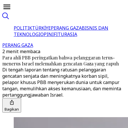
POLITIK
TÜRKİYE
PERANG GAZA
BISNIS DAN
TEKNOLOGI
OPINI
FITUR
ASIA
PERANG GAZA
2 menit membaca
Para ahli PBB peringatkan bahwa pelanggaran terus-
menerus Israel melemahkan gencatan Gaza yang rapuh
Di tengah laporan tentang ratusan pelanggaran
gencatan senjata dan meningkatnya korban sipil,
pelapor khusus PBB menyerukan dunia untuk campur
tangan, memulihkan akses kemanusiaan, dan meminta
pertanggungjawaban Israel.
Bagikan