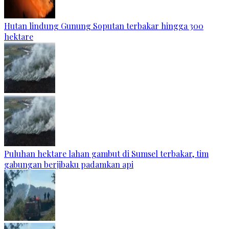
Hutan lindung Gunung Soputan terbakar hingga 300
hektare
Puluhan hektare lahan gambut di Sumsel terbakar, tim
gabungan berjibaku padamkan api