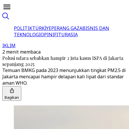
POLITIK
TÜRKİYE
PERANG GAZA
BISNIS DAN
TEKNOLOGI
OPINI
FITUR
ASIA
IKLIM
2 menit membaca
Polusi udara sebabkan hampir 2 juta kasus ISPA di Jakarta
sepanjang 2025
Temuan BMKG pada 2023 menunjukkan tingkat PM2.5 di
Jakarta mencapai hampir delapan kali lipat dari standar
aman WHO.
Bagikan