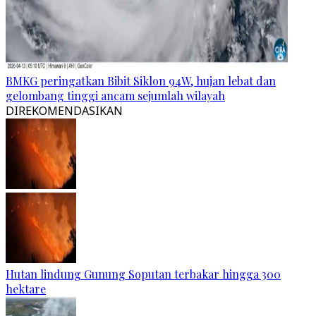
BMKG peringatkan Bibit Siklon 94W, hujan lebat dan
gelombang tinggi ancam sejumlah wilayah
DIREKOMENDASIKAN
Hutan lindung Gunung Soputan terbakar hingga 300
hektare