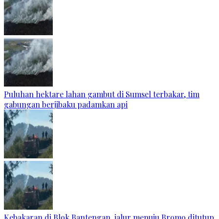
Puluhan hektare lahan gambut di Sumsel terbakar, tim
gabungan berjibaku padamkan api
Kebakaran di Blok Bantengan, jalur menuju Bromo ditutup