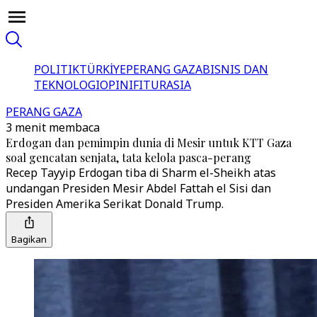
POLITIK
TÜRKİYE
PERANG GAZA
BISNIS DAN
TEKNOLOGI
OPINI
FITUR
ASIA
PERANG GAZA
3 menit membaca
Erdogan dan pemimpin dunia di Mesir untuk KTT Gaza
soal gencatan senjata, tata kelola pasca-perang
Recep Tayyip Erdogan tiba di Sharm el-Sheikh atas
undangan Presiden Mesir Abdel Fattah el Sisi dan
Presiden Amerika Serikat Donald Trump.
Bagikan