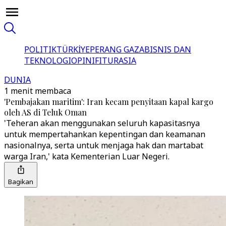
POLITIK
TÜRKİYE
PERANG GAZA
BISNIS DAN
TEKNOLOGI
OPINI
FITUR
ASIA
DUNIA
1 menit membaca
'Pembajakan maritim': Iran kecam penyitaan kapal kargo
oleh AS di Teluk Oman
'Teheran akan menggunakan seluruh kapasitasnya
untuk mempertahankan kepentingan dan keamanan
nasionalnya, serta untuk menjaga hak dan martabat
warga Iran,' kata Kementerian Luar Negeri.
Bagikan