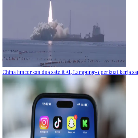
China luncurkan dua satelit AI, Lampung-1 perkuat kerja s