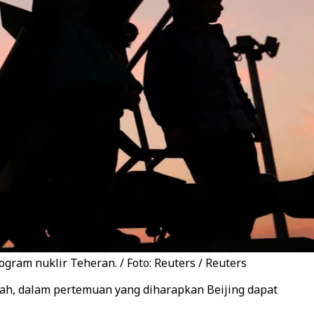
ram nuklir Teheran. / Foto: Reuters / Reuters
tah, dalam pertemuan yang diharapkan Beijing dapat