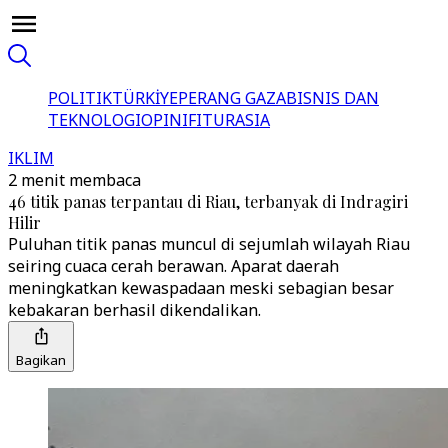
POLITIK
TÜRKİYE
PERANG GAZA
BISNIS DAN
TEKNOLOGI
OPINI
FITUR
ASIA
IKLIM
2 menit membaca
46 titik panas terpantau di Riau, terbanyak di Indragiri
Hilir
Puluhan titik panas muncul di sejumlah wilayah Riau
seiring cuaca cerah berawan. Aparat daerah
meningkatkan kewaspadaan meski sebagian besar
kebakaran berhasil dikendalikan.
Bagikan