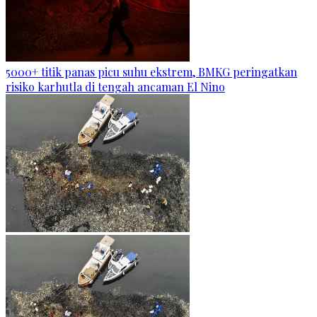
5000+ titik panas picu suhu ekstrem, BMKG peringatkan
risiko karhutla di tengah ancaman El Nino