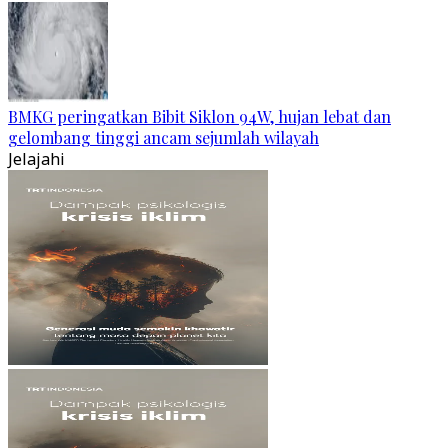
BMKG peringatkan Bibit Siklon 94W, hujan lebat dan
gelombang tinggi ancam sejumlah wilayah
Jelajahi