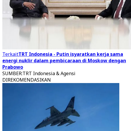
Terkait
TRT Indonesia - Putin isyaratkan kerja sama
energi nuklir dalam pembicaraan di Moskow dengan
Prabowo
SUMBER
:
TRT Indonesia & Agensi
DIREKOMENDASIKAN