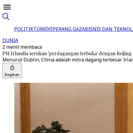
POLITIK
TÜRKİYE
PERANG GAZA
BISNIS DAN TEKNOL
DUNIA
2 menit membaca
PM Irlandia serukan 'perdagangan terbuka' dengan Beijin
Menurut Dublin, China adalah mitra dagang terbesar Irland
Bagikan