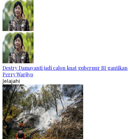
Destry Damayanti jadi calon kuat gubernur BI gantikan
Perry Warjiyo
Jelajahi