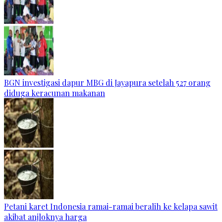
BGN investigasi dapur MBG di Jayapura setelah 527 orang
diduga keracunan makanan
Petani karet Indonesia ramai-ramai beralih ke kelapa sawit
akibat anjloknya harga