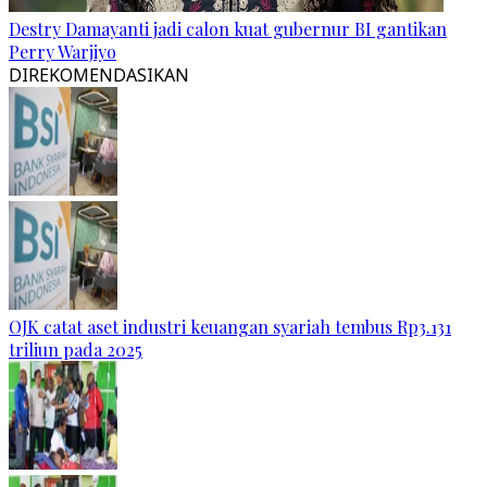
Destry Damayanti jadi calon kuat gubernur BI gantikan
Perry Warjiyo
DIREKOMENDASIKAN
OJK catat aset industri keuangan syariah tembus Rp3.131
triliun pada 2025