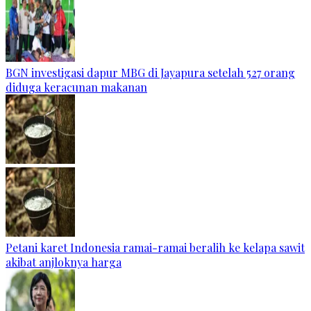
BGN investigasi dapur MBG di Jayapura setelah 527 orang
diduga keracunan makanan
Petani karet Indonesia ramai-ramai beralih ke kelapa sawit
akibat anjloknya harga