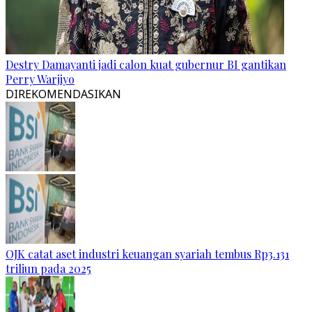
Destry Damayanti jadi calon kuat gubernur BI gantikan
Perry Warjiyo
DIREKOMENDASIKAN
OJK catat aset industri keuangan syariah tembus Rp3.131
triliun pada 2025