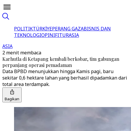
POLITIK
TÜRKİYE
PERANG GAZA
BISNIS DAN
TEKNOLOGI
OPINI
FITUR
ASIA
ASIA
2 menit membaca
Karhutla di Ketapang kembali berkobar, tim gabungan
perpanjang operasi pemadaman
Data BPBD menunjukkan hingga Kamis pagi, baru
sekitar 0,6 hektare lahan yang berhasil dipadamkan dari
total area terdampak.
Bagikan