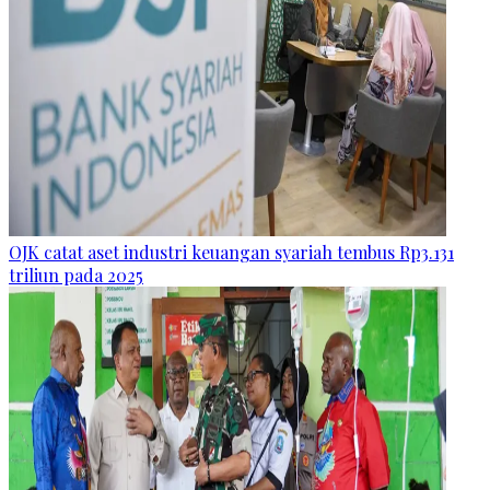
OJK catat aset industri keuangan syariah tembus Rp3.131
triliun pada 2025