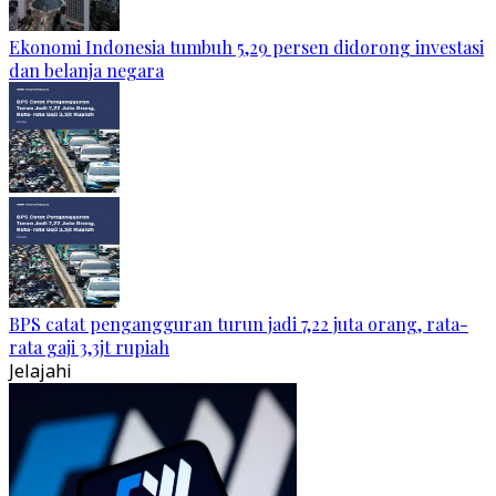
Ekonomi Indonesia tumbuh 5,29 persen didorong investasi
dan belanja negara
BPS catat pengangguran turun jadi 7,22 juta orang, rata-
rata gaji 3,3jt rupiah
Jelajahi