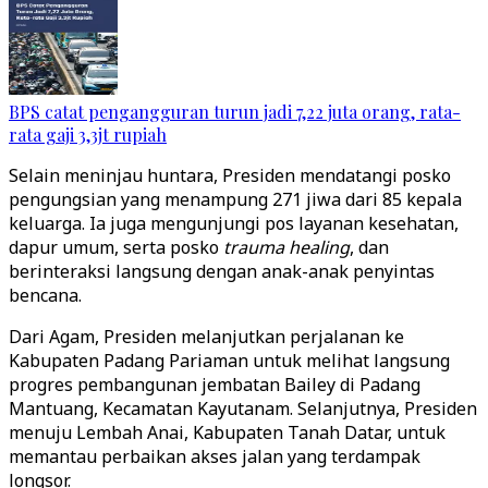
BPS catat pengangguran turun jadi 7,22 juta orang, rata-
rata gaji 3,3jt rupiah
Selain meninjau huntara, Presiden mendatangi posko
pengungsian yang menampung 271 jiwa dari 85 kepala
keluarga. Ia juga mengunjungi pos layanan kesehatan,
dapur umum, serta posko
trauma healing
, dan
berinteraksi langsung dengan anak-anak penyintas
bencana.
Dari Agam, Presiden melanjutkan perjalanan ke
Kabupaten Padang Pariaman untuk melihat langsung
progres pembangunan jembatan Bailey di Padang
Mantuang, Kecamatan Kayutanam. Selanjutnya, Presiden
menuju Lembah Anai, Kabupaten Tanah Datar, untuk
memantau perbaikan akses jalan yang terdampak
longsor.