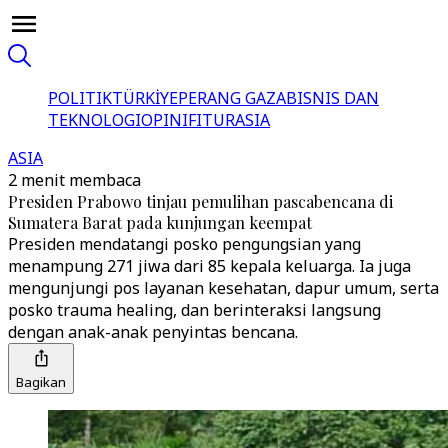
POLITIK
TÜRKİYE
PERANG GAZA
BISNIS DAN
TEKNOLOGI
OPINI
FITUR
ASIA
ASIA
2 menit membaca
Presiden Prabowo tinjau pemulihan pascabencana di
Sumatera Barat pada kunjungan keempat
Presiden mendatangi posko pengungsian yang
menampung 271 jiwa dari 85 kepala keluarga. Ia juga
mengunjungi pos layanan kesehatan, dapur umum, serta
posko trauma healing, dan berinteraksi langsung
dengan anak-anak penyintas bencana.
Bagikan