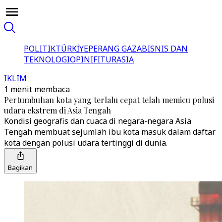
POLITIK
TÜRKİYE
PERANG GAZA
BISNIS DAN
TEKNOLOGI
OPINI
FITUR
ASIA
IKLIM
1 menit membaca
Pertumbuhan kota yang terlalu cepat telah memicu polusi
udara ekstrem di Asia Tengah
Kondisi geografis dan cuaca di negara-negara Asia
Tengah membuat sejumlah ibu kota masuk dalam daftar
kota dengan polusi udara tertinggi di dunia.
Bagikan