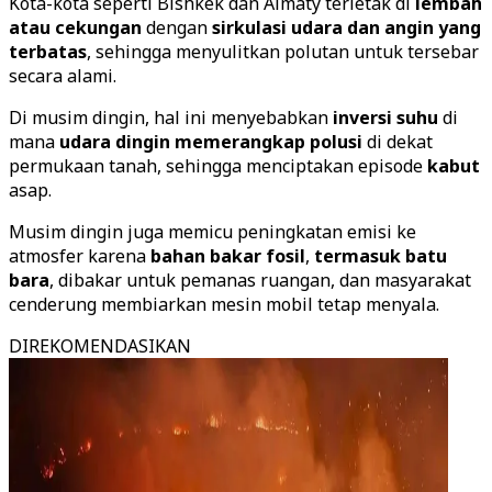
Kota-kota seperti Bishkek dan Almaty terletak di
lembah
atau cekungan
dengan
sirkulasi udara dan angin yang
terbatas
, sehingga menyulitkan polutan untuk tersebar
secara alami.
Di musim dingin, hal ini menyebabkan
inversi suhu
di
mana
udara dingin memerangkap polusi
di dekat
permukaan tanah, sehingga menciptakan episode
kabut
asap.
Musim dingin juga memicu peningkatan emisi ke
atmosfer karena
bahan bakar fosil
,
termasuk batu
bara
, dibakar untuk pemanas ruangan, dan masyarakat
cenderung membiarkan mesin mobil tetap menyala.
DIREKOMENDASIKAN