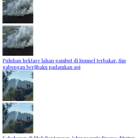
Puluhan hektare lahan gambut di Sumsel terbakar, tim
gabungan berjibaku padamkan api