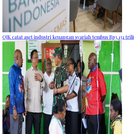
OJK catat aset industri keuangan syariah tembus Rp3.131 tril