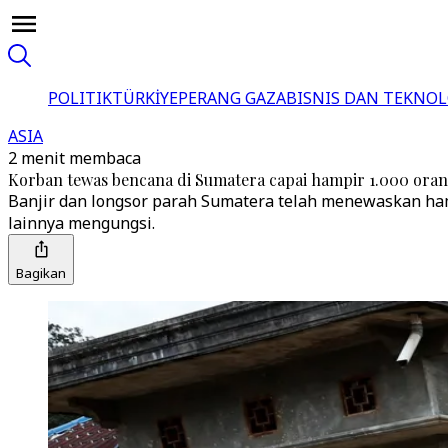
POLITIK
TÜRKİYE
PERANG GAZA
BISNIS DAN TEKNOL
ASIA
2 menit membaca
Korban tewas bencana di Sumatera capai hampir 1.000 oran
Banjir dan longsor parah Sumatera telah menewaskan hampi
lainnya mengungsi.
Bagikan