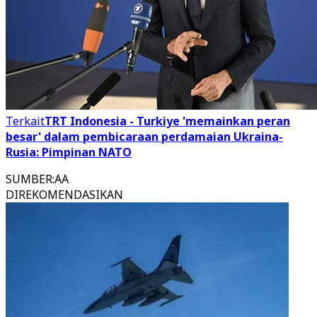
Terkait
TRT Indonesia - Turkiye 'memainkan peran
besar' dalam pembicaraan perdamaian Ukraina-
Rusia: Pimpinan NATO
SUMBER
:
AA
DIREKOMENDASIKAN