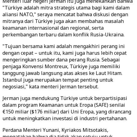
Menteri luar negeri Jerman itu juga menekankan bahwa
"Türkiye adalah mitra strategis utama bagi kami dalam
aliansi NATO," seraya mencatat bahwa diskusi dengan
mitranya dari Türkiye juga akan membahas masalah
keamanan internasional dan regional, serta
perkembangan terbaru dalam konflik Rusia-Ukraina.
"Tujuan bersama kami adalah mengakhiri perang ini
dengan cepat – untuk itu, kami juga harus lebih cepat
mengeringkan sumber dana perang Rusia. Sebagai
penjaga Konvensi Montreux, Türkiye juga memiliki
tanggung jawab langsung atas akses ke Laut Hitam.
Istanbul juga merupakan tempat penting untuk
negosiasi," kata menteri Jerman tersebut.
Jerman juga mendukung Türkiye untuk berpartisipasi
dalam program Keamanan untuk Eropa (SAFE) senilai
€150 miliar ($176 miliar) dari Uni Eropa, yang dirancang
untuk meningkatkan investasi di industri pertahanan.
Perdana Menteri Yunani, Kyriakos Mitsotakis,
mengatakan bahwa dia tidak akan setuju untuk