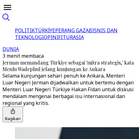
POLITIK
TÜRKİYE
PERANG GAZA
BISNIS DAN
TEKNOLOGI
OPINI
FITUR
ASIA
DUNIA
3 menit membaca
Jerman memandang Türkiye sebagai 'mitra strategis,' kata
Menlu Wadephul jelang kunjungan ke Ankara
Selama kunjungan sehari penuh ke Ankara, Menteri
Luar Negeri Jerman dijadwalkan untuk bertemu dengan
Menteri Luar Negeri Türkiye Hakan Fidan untuk diskusi
mendalam mengenai berbagai isu internasional dan
regional yang kritis.
Bagikan