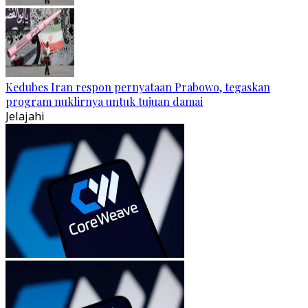
Kedubes Iran respon pernyataan Prabowo, tegaskan
program nuklirnya untuk tujuan damai
Jelajahi