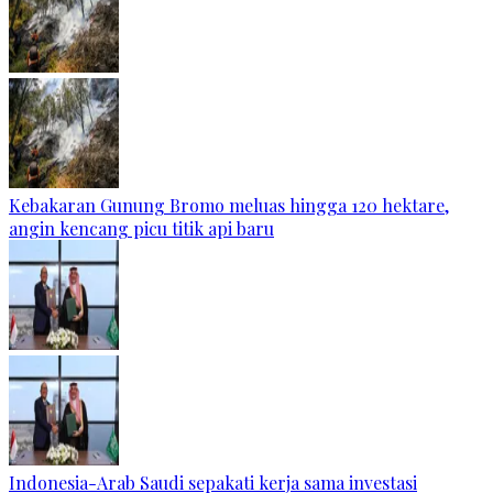
Kebakaran Gunung Bromo meluas hingga 120 hektare,
angin kencang picu titik api baru
Indonesia-Arab Saudi sepakati kerja sama investasi