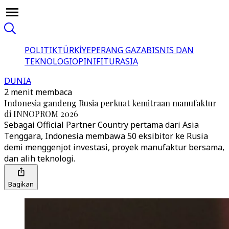
POLITIK
TÜRKİYE
PERANG GAZA
BISNIS DAN
TEKNOLOGI
OPINI
FITUR
ASIA
DUNIA
2 menit membaca
Indonesia gandeng Rusia perkuat kemitraan manufaktur
di INNOPROM 2026
Sebagai Official Partner Country pertama dari Asia
Tenggara, Indonesia membawa 50 eksibitor ke Rusia
demi menggenjot investasi, proyek manufaktur bersama,
dan alih teknologi.
Bagikan