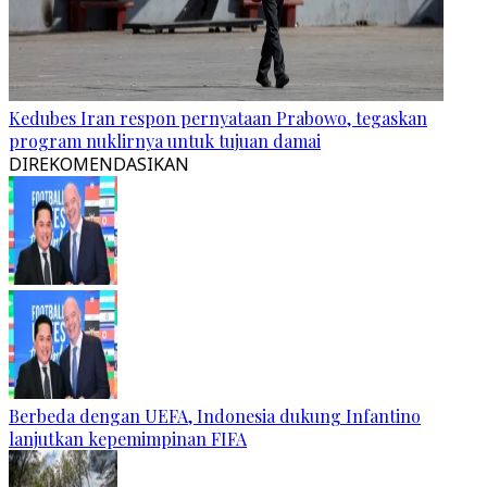
Kedubes Iran respon pernyataan Prabowo, tegaskan
program nuklirnya untuk tujuan damai
DIREKOMENDASIKAN
Berbeda dengan UEFA, Indonesia dukung Infantino
lanjutkan kepemimpinan FIFA