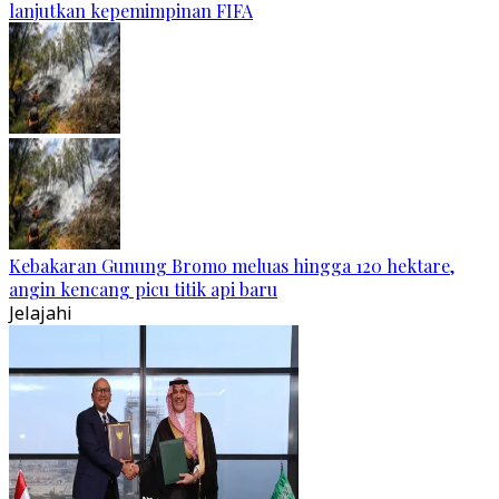
lanjutkan kepemimpinan FIFA
Kebakaran Gunung Bromo meluas hingga 120 hektare,
angin kencang picu titik api baru
Jelajahi