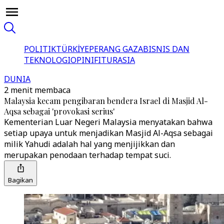
POLITIK
TÜRKİYE
PERANG GAZA
BISNIS DAN
TEKNOLOGI
OPINI
FITUR
ASIA
DUNIA
2 menit membaca
Malaysia kecam pengibaran bendera Israel di Masjid Al-
Aqsa sebagai 'provokasi serius'
Kementerian Luar Negeri Malaysia menyatakan bahwa
setiap upaya untuk menjadikan Masjid Al-Aqsa sebagai
milik Yahudi adalah hal yang menjijikkan dan
merupakan penodaan terhadap tempat suci.
Bagikan