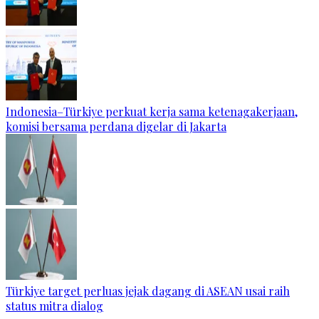
Indonesia–Türkiye perkuat kerja sama ketenagakerjaan,
komisi bersama perdana digelar di Jakarta
Türkiye target perluas jejak dagang di ASEAN usai raih
status mitra dialog