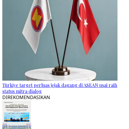
Türkiye target perluas jejak dagang di ASEAN usai raih
status mitra dialog
DIREKOMENDASIKAN