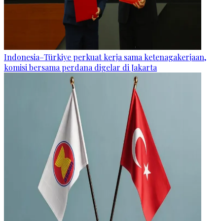
Indonesia–Türkiye perkuat kerja sama ketenagakerjaan,
komisi bersama perdana digelar di Jakarta