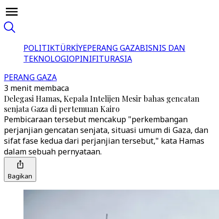
POLITIK
TÜRKİYE
PERANG GAZA
BISNIS DAN
TEKNOLOGI
OPINI
FITUR
ASIA
PERANG GAZA
3 menit membaca
Delegasi Hamas, Kepala Intelijen Mesir bahas gencatan
senjata Gaza di pertemuan Kairo
Pembicaraan tersebut mencakup "perkembangan
perjanjian gencatan senjata, situasi umum di Gaza, dan
sifat fase kedua dari perjanjian tersebut," kata Hamas
dalam sebuah pernyataan.
Bagikan