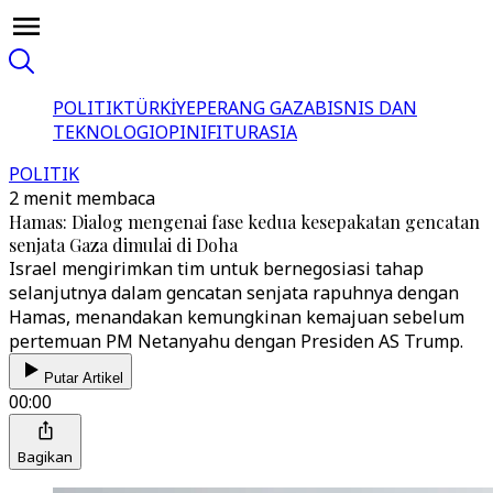
POLITIK
TÜRKİYE
PERANG GAZA
BISNIS DAN
TEKNOLOGI
OPINI
FITUR
ASIA
POLITIK
2 menit membaca
Hamas: Dialog mengenai fase kedua kesepakatan gencatan
senjata Gaza dimulai di Doha
Israel mengirimkan tim untuk bernegosiasi tahap
selanjutnya dalam gencatan senjata rapuhnya dengan
Hamas, menandakan kemungkinan kemajuan sebelum
pertemuan PM Netanyahu dengan Presiden AS Trump.
Putar Artikel
00:00
Bagikan