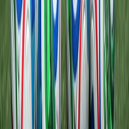
Satu hal yang tidak bisa disalahkan pada FIFA adalah
meningkatnya suhu dan panas ekstrem kemungkinan
akan memengaruhi atlet, penggemar, pekerja, dan
pejabat selama pertandingan.
Beberapa lokasi — seperti kota-kota Texas Dallas dan
Houston, meskipun Kansas City dan Atlanta juga tidak
kebal — bisa mengalami suhu "terasa seperti" di atas 32
C.
Akan ada langkah-langkah keselamatan seperti jeda
hidrasi untuk pemain dan FIFA pada akhirnya mengubah
kebijakan mengenai botol air untuk 16 stadion turnamen
di Amerika Utara, termasuk beberapa yang mempunyai
naungan matahari terbatas.
Para GOAT, kuda hitam, dan segala sesuatu di
antaranya
Akhirnya ketika berbicara tentang Piala Dunia,
permainan sepak bola akan mengambil alih dan ada