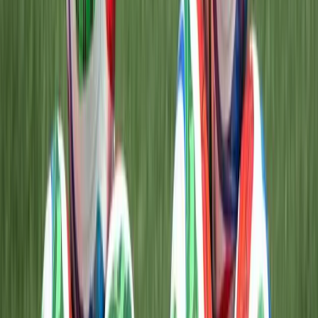
KSAU Indonesia dan Australia terbang formasi di Pitch
Black 2026
Indonesia tegaskan hukum laut tetap berlaku saat perang