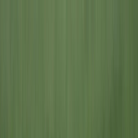
DUNIA
7 menit membaca
Perang Iran, visa, biaya tiket — Politik pengaruhi Piala
Dunia Sepak Bola terbesar sepanjang masa
Drama di
lapangan akan berkembang hingga final pada 19 Juli
saat bintang-bintang sepak bola terbesar
memperebutkan hadiah utama olahraga ini. Namun di
luar lapangan, kontroversi politik, harga tiket yang
melambung, masalah visa, dan cuaca panas yang
menyiksa terus menjadi perhatian utama.
Bagikan
Ajang ini menghadirkan 48 negara dan 104 pertandingan
di seluruh AS, Kanada, dan Meksiko. / Reuters
POLITIK
TÜRKİYE
PERANG GAZA
BISNIS DAN
TEKNOLOGI
OPINI
FITUR
ASIA
Penantian telah usai untuk Piala Dunia terbesar yang