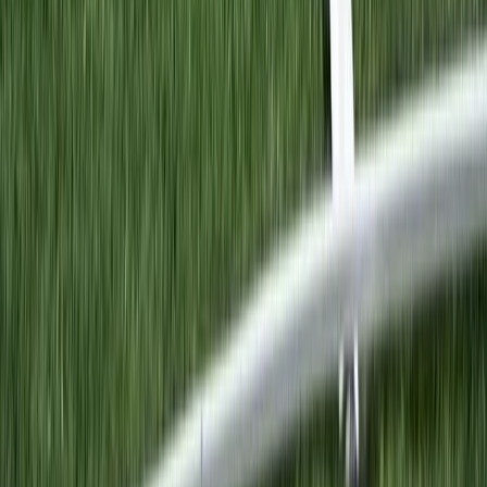
Indonesia tegaskan hukum laut tetap berlaku saat perang