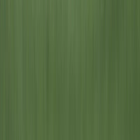
pernah ada dengan 48 tim, 104 pertandingan, tiga
negara tuan rumah, dan segudang pertanyaan serta
kontroversi yang mengelilingi acara yang sangat diawasi
ini yang akan berlangsung hampir enam minggu.
Turnamen dimulai di Kota Meksiko pada hari Kamis di
tengah kekhawatiran tentang lonjakan harga tiket dan
ketegangan politik. Ada tantangan logistik yang belum
pernah terjadi sebelumnya untuk menyelenggarakan
acara di tiga negara yakni Amerika Serikat, Kanada, dan
Meksiko.
Semua itu terpisah dari drama di lapangan yang akan
berlangsung hingga final pada 19 Juli saat para bintang
sepak bola terbaik berjuang memperebutkan trofi
terbesar olahraga ini.
"Ini akan menjadi Piala Dunia terbesar, paling inklusif,
paling hebat yang pernah ada," kata presiden FIFA
Gianni Infantino, yang memprediksi 7 juta penggemar
akan memenuhi stadion dan 6 miliar lainnya akan