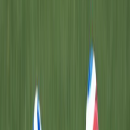
Artan ditolak masuk AS
DIREKOMENDASIKAN