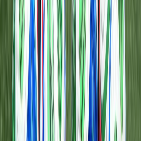
dan penggemar terkejut oleh kenaikan tarif kereta,
misalnya naik dari $12,90 menjadi $98 di New Jersey.
Infantino membela harga tiket dan mengatakan
permintaan setara dengan "1.000 tahun Piala Dunia
sekaligus", menambahkan bahwa semua 104
pertandingan akan terjual habis.
Namun survei IPSOS baru-baru ini menemukan hanya
26 persen warga Amerika mengatakan mereka
"setidaknya agak bersemangat" tentang Piala Dunia dan
7 persen mengatakan mereka "sangat atau amat
bersemangat."
Sementara itu, pemesanan kamar lebih sepi dari yang
diharapkan di sebagian besar dari 11 kota tuan rumah
AS, menurut survei April oleh
American Hotel & Lodging
Association
.
Ini akan menjadi besar
Turnamen berskala besar yang berlangsung di tiga