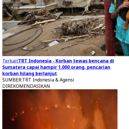
Terkait
TRT Indonesia - Korban tewas bencana di
Sumatera capai hampir 1.000 orang, pencarian
korban hilang berlanjut
SUMBER
:
TRT Indonesia & Agensi
DIREKOMENDASIKAN