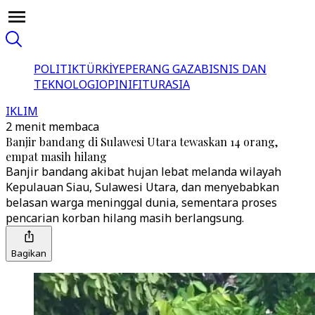
POLITIK
TÜRKİYE
PERANG GAZA
BISNIS DAN
TEKNOLOGI
OPINI
FITUR
ASIA
IKLIM
2 menit membaca
Banjir bandang di Sulawesi Utara tewaskan 14 orang,
empat masih hilang
Banjir bandang akibat hujan lebat melanda wilayah
Kepulauan Siau, Sulawesi Utara, dan menyebabkan
belasan warga meninggal dunia, sementara proses
pencarian korban hilang masih berlangsung.
Bagikan