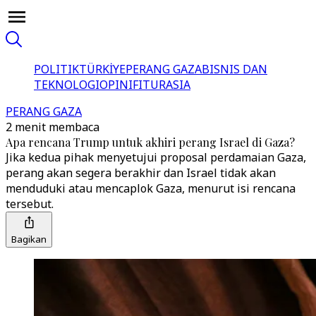
POLITIK
TÜRKİYE
PERANG GAZA
BISNIS DAN
TEKNOLOGI
OPINI
FITUR
ASIA
PERANG GAZA
2 menit membaca
Apa rencana Trump untuk akhiri perang Israel di Gaza?
Jika kedua pihak menyetujui proposal perdamaian Gaza,
perang akan segera berakhir dan Israel tidak akan
menduduki atau mencaplok Gaza, menurut isi rencana
tersebut.
Bagikan