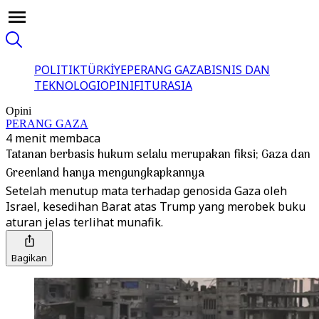
POLITIK
TÜRKİYE
PERANG GAZA
BISNIS DAN
TEKNOLOGI
OPINI
FITUR
ASIA
Opini
PERANG GAZA
4 menit membaca
Tatanan berbasis hukum selalu merupakan fiksi; Gaza dan
Greenland hanya mengungkapkannya
Setelah menutup mata terhadap genosida Gaza oleh
Israel, kesedihan Barat atas Trump yang merobek buku
aturan jelas terlihat munafik.
Bagikan