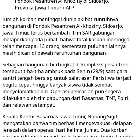
Pondok Pesantren Al Khoziny di Sidoarjo,
Provinsi Jawa Timur. / AFP
Jumlah korban meninggal dunia akibat runtuhnya
bangunan di Pondok Pesantren Al-Khoziny, Sidoarjo,
Jawa Timur, terus bertambah. Tim SAR gabungan
melaporkan pada Jumat, bahwa total korban meninggal
telah mencapai 13 orang, sementara puluhan lainnya
masih dicari di bawah reruntuhan bangunan.
Sebagian bangunan bertingkat di kompleks pesantren
tersebut tiba-tiba ambruk pada Senin (29/9) saat para
santri tengah bersiap untuk salat asar. Peristiwa terjadi
begitu cepat hingga banyak siswa tidak sempat
menyelamatkan diri. Operasi pencarian pun segera
dilakukan oleh tim gabungan dari Basarnas, TNI, Polri,
dan relawan setempat.
Kepala Kantor Basarnas Jawa Timur, Nanang Sigit,
mengatakan bahwa tim berhasil mengevakuasi delapan
jenazah dalam operasi hari kelima, Jumat. Dua korban
pertama ditemukan pada pagi hari di area tempat wudhu