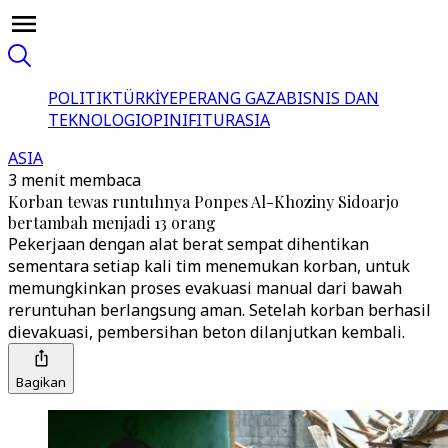
POLITIK
TÜRKİYE
PERANG GAZA
BISNIS DAN
TEKNOLOGI
OPINI
FITUR
ASIA
ASIA
3 menit membaca
Korban tewas runtuhnya Ponpes Al-Khoziny Sidoarjo
bertambah menjadi 13 orang
Pekerjaan dengan alat berat sempat dihentikan
sementara setiap kali tim menemukan korban, untuk
memungkinkan proses evakuasi manual dari bawah
reruntuhan berlangsung aman. Setelah korban berhasil
dievakuasi, pembersihan beton dilanjutkan kembali.
Bagikan