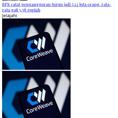
BPS catat pengangguran turun jadi 7,22 juta orang, rata-
rata gaji 3,3jt rupiah
Jelajahi