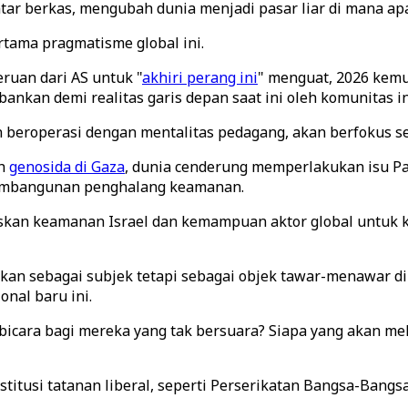
ar berkas, mengubah dunia menjadi pasar liar di mana apa
tama pragmatisme global ini.
ruan dari AS untuk "
akhiri perang ini
" menguat, 2026 kem
rbankan demi realitas garis depan saat ini oleh komunitas i
dan beroperasi dengan mentalitas pedagang, akan berfokus
ah
genosida di Gaza
, dunia cenderung memperlakukan isu Pal
pembangunan penghalang keamanan.
kan keamanan Israel dan kemampuan aktor global untuk ke
an sebagai subjek tetapi sebagai objek tawar-menawar di
nal baru ini.
erbicara bagi mereka yang tak bersuara? Siapa yang akan m
stitusi tatanan liberal, seperti Perserikatan Bangsa-Bangsa