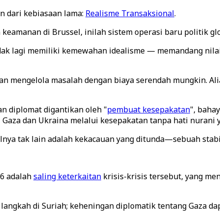
n dari kebiasaan lama:
Realisme Transaksional
.
eamanan di Brussel, inilah sistem operasi baru politik glo
dak lagi memiliki kemewahan idealisme — memandang nilai
n mengelola masalah dengan biaya serendah mungkin. Alian
n diplomat digantikan oleh "
pembuat kesepakatan
", baha
i Gaza dan Ukraina melalui kesepakatan tanpa hati nurani
silnya tak lain adalah kekacauan yang ditunda—sebuah stabi
26 adalah
saling keterkaitan
krisis-krisis tersebut, yang m
 langkah di Suriah; keheningan diplomatik tentang Gaza d