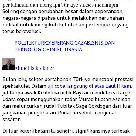
pertahanan dan mengapa Türkiye sukses memimpin
Seiring dengan perubahan besar dalam peperangan,
negara-negara dipaksa untuk melakukan perubahan
radikal untuk mengikuti kebutuhan pertempuran yang
terus berevolusi.
POLITIK
TÜRKİYE
PERANG GAZA
BISNIS DAN
TEKNOLOGI
OPINI
FITUR
ASIA
Ahmet Isiktekiner
Bulan lalu, sektor pertahanan Türkiye mencapai prestasi
spektakuler. Dalam
uji coba langsung di atas Laut Hitam
,
jet tanpa awak Kizilelma milik Baykar mendeteksi target
udara cepat menggunakan radar Murad buatan Aselsan
dan meluncurkan rudal Tubitak Sage Gokdogan dari luar
jangkauan penglihatan. Rudal tersebut mengenai
sasaran.
Di luar keterlibatan itu sendiri, signifikansinya terletak