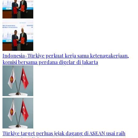
Indonesia–Türkiye perkuat kerja sama ketenagakerjaan,
komisi bersama perdana digelar di Jakarta
Türkiye target perluas jejak dagang di ASEAN usai raih