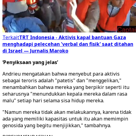
Terkait
TRT Indonesia - Aktivis kapal bantuan Gaza
menghadapi pelecehan 'verbal dan fisik' saat ditahan
di Israel — Jurnalis Maroko
‘Penyiksaan yang jelas’
Andrieu mengatakan bahwa menyebut para aktivis
sebagai teroris adalah "patetis" dan "menggelikan,"
menambahkan bahwa mereka yang berpikir seperti itu
seharusnya "menundukkan kepala mereka dalam rasa
malu" setiap hari selama sisa hidup mereka.
"Namun mereka tidak akan melakukannya, karena tidak
ada yang memiliki kapasitas untuk itu akan memimpin
genosida yang begitu menjijikkan," tambahnya.