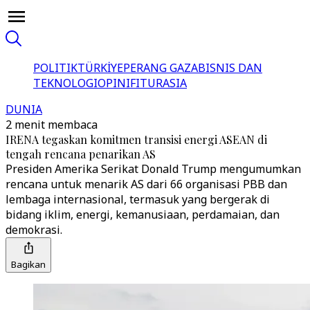
POLITIK
TÜRKİYE
PERANG GAZA
BISNIS DAN
TEKNOLOGI
OPINI
FITUR
ASIA
DUNIA
2 menit membaca
IRENA tegaskan komitmen transisi energi ASEAN di
tengah rencana penarikan AS
Presiden Amerika Serikat Donald Trump mengumumkan
rencana untuk menarik AS dari 66 organisasi PBB dan
lembaga internasional, termasuk yang bergerak di
bidang iklim, energi, kemanusiaan, perdamaian, dan
demokrasi.
Bagikan