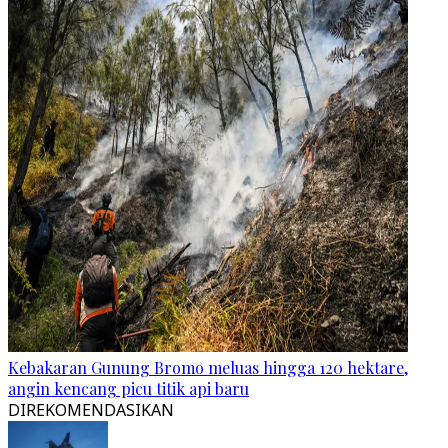
Kebakaran Gunung Bromo meluas hingga 120 hektare,
angin kencang picu titik api baru
DIREKOMENDASIKAN