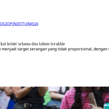
OGI
OPINI
FITUR
ASIA
kat krisis' selama dua tahun terakhir
enjadi target serangan yang tidak proporsional, dengan 