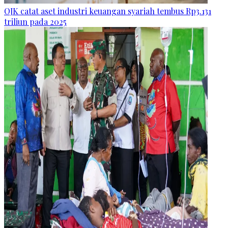
OJK catat aset industri keuangan syariah tembus Rp3.131
triliun pada 2025