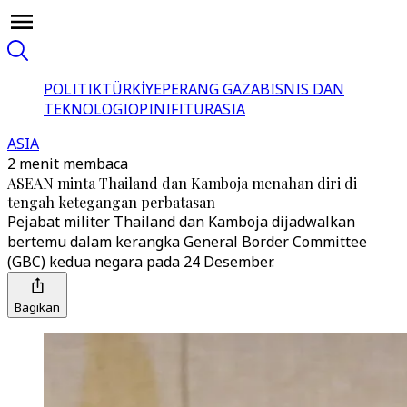
POLITIK
TÜRKİYE
PERANG GAZA
BISNIS DAN
TEKNOLOGI
OPINI
FITUR
ASIA
ASIA
2 menit membaca
ASEAN minta Thailand dan Kamboja menahan diri di
tengah ketegangan perbatasan
Pejabat militer Thailand dan Kamboja dijadwalkan
bertemu dalam kerangka General Border Committee
(GBC) kedua negara pada 24 Desember.
Bagikan