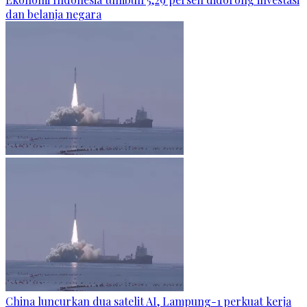
dan belanja negara
China luncurkan dua satelit AI, Lampung-1 perkuat kerja