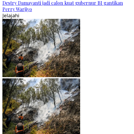
Destry Damayanti jadi calon kuat gubernur BI gantikan
Perry Warjiyo
Jelajahi