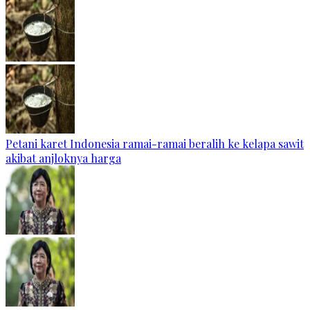
Petani karet Indonesia ramai-ramai beralih ke kelapa sawit
akibat anjloknya harga