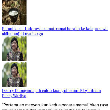
Petani karet Indonesia ramai-ramai beralih ke kelapa sawit
akibat anjloknya harga
Destry Damayanti jadi calon kuat gubernur BI gantikan
Perry Warjiyo
“Pertemuan menyerukan kedua negara memulihkan rasa