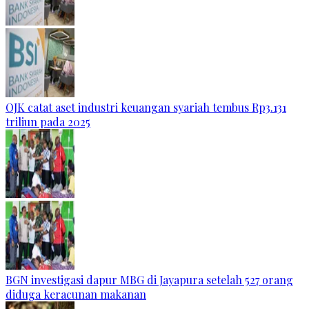
OJK catat aset industri keuangan syariah tembus Rp3.131
triliun pada 2025
BGN investigasi dapur MBG di Jayapura setelah 527 orang
diduga keracunan makanan