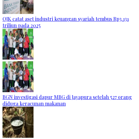
OJK catat aset industri keuangan syariah tembus Rp3.131
triliun pada 2025
BGN investigasi dapur MBG di Jayapura setelah 527 orang
diduga keracunan makanan