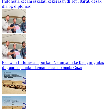
Indonesia kecam eskalasi kekerasan di Tepi Barat, desak
dialog diplomasi
Relawan Indonesia laporkan Netanyahu ke Kejagung atas
dugaan kejahatan kemanusiaan armada Gaza