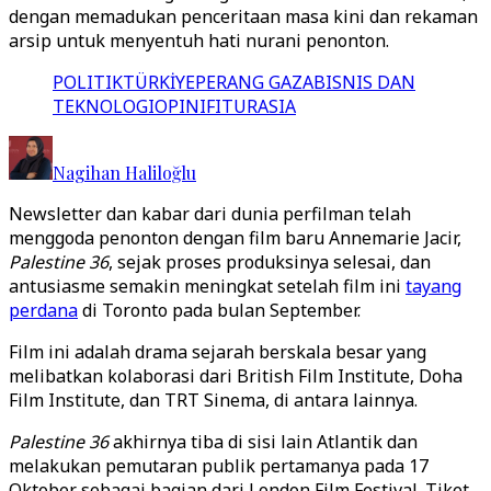
dengan memadukan penceritaan masa kini dan rekaman
arsip untuk menyentuh hati nurani penonton.
POLITIK
TÜRKİYE
PERANG GAZA
BISNIS DAN
TEKNOLOGI
OPINI
FITUR
ASIA
Nagihan Haliloğlu
Newsletter dan kabar dari dunia perfilman telah
menggoda penonton dengan film baru Annemarie Jacir,
Palestine 36
, sejak proses produksinya selesai, dan
antusiasme semakin meningkat setelah film ini
tayang
perdana
di Toronto pada bulan September.
Film ini adalah drama sejarah berskala besar yang
melibatkan kolaborasi dari British Film Institute, Doha
Film Institute, dan TRT Sinema, di antara lainnya.
Palestine 36
akhirnya tiba di sisi lain Atlantik dan
melakukan pemutaran publik pertamanya pada 17
Oktober sebagai bagian dari London Film Festival. Tiket