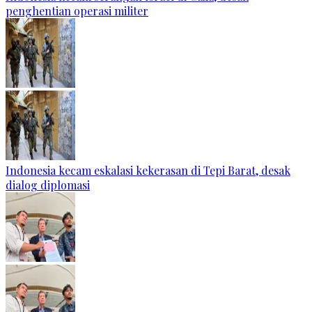
penghentian operasi militer
Indonesia kecam eskalasi kekerasan di Tepi Barat, desak
dialog diplomasi