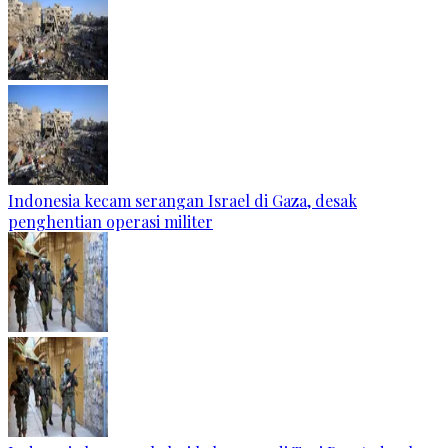
Indonesia kecam serangan Israel di Gaza, desak
penghentian operasi militer