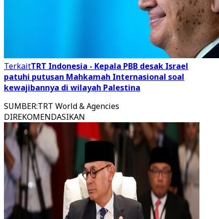
Terkait
TRT Indonesia - Kepala PBB desak Israel
patuhi putusan Mahkamah Internasional soal
kewajibannya di wilayah Palestina
SUMBER
:
TRT World & Agencies
DIREKOMENDASIKAN