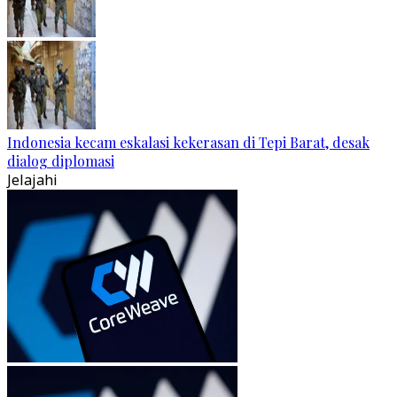
Indonesia kecam eskalasi kekerasan di Tepi Barat, desak
dialog diplomasi
Jelajahi