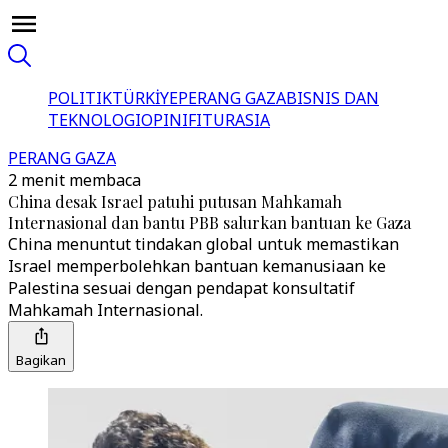
POLITIK
TÜRKİYE
PERANG GAZA
BISNIS DAN
TEKNOLOGI
OPINI
FITUR
ASIA
PERANG GAZA
2 menit membaca
China desak Israel patuhi putusan Mahkamah
Internasional dan bantu PBB salurkan bantuan ke Gaza
China menuntut tindakan global untuk memastikan
Israel memperbolehkan bantuan kemanusiaan ke
Palestina sesuai dengan pendapat konsultatif
Mahkamah Internasional.
Bagikan