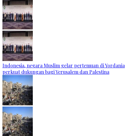
Indonesia, negara Muslim gelar pertemuan di Yordania
perkuat dukungan bagi Yerusalem dan Palestina