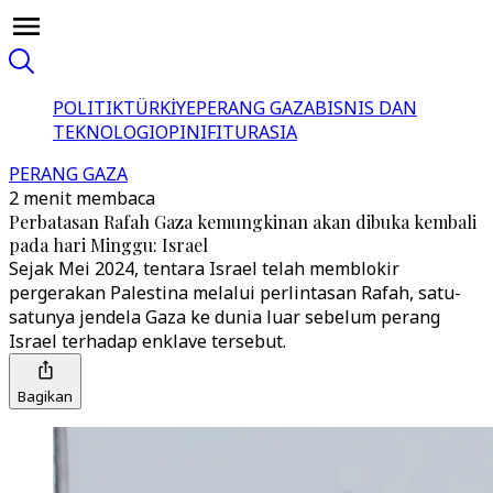
POLITIK
TÜRKİYE
PERANG GAZA
BISNIS DAN
TEKNOLOGI
OPINI
FITUR
ASIA
PERANG GAZA
2 menit membaca
Perbatasan Rafah Gaza kemungkinan akan dibuka kembali
pada hari Minggu: Israel
Sejak Mei 2024, tentara Israel telah memblokir
pergerakan Palestina melalui perlintasan Rafah, satu-
satunya jendela Gaza ke dunia luar sebelum perang
Israel terhadap enklave tersebut.
Bagikan