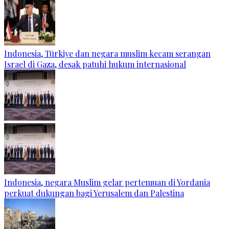
Indonesia, Türkiye dan negara muslim kecam serangan
Israel di Gaza, desak patuhi hukum internasional
Indonesia, negara Muslim gelar pertemuan di Yordania
perkuat dukungan bagi Yerusalem dan Palestina