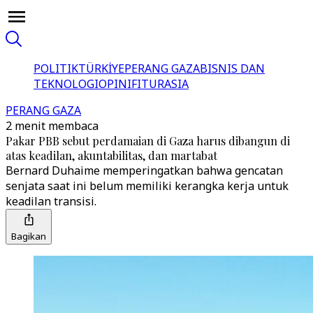
POLITIK
TÜRKİYE
PERANG GAZA
BISNIS DAN
TEKNOLOGI
OPINI
FITUR
ASIA
PERANG GAZA
2 menit membaca
Pakar PBB sebut perdamaian di Gaza harus dibangun di
atas keadilan, akuntabilitas, dan martabat
Bernard Duhaime memperingatkan bahwa gencatan
senjata saat ini belum memiliki kerangka kerja untuk
keadilan transisi.
Bagikan