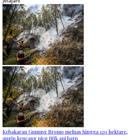
Jelajahi
Kebakaran Gunung Bromo meluas hingga 120 hektare,
angin kencang picu titik api baru