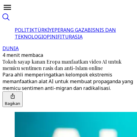
POLITIK
TÜRKİYE
PERANG GAZA
BISNIS DAN
TEKNOLOGI
OPINI
FITUR
ASIA
DUNIA
4 menit membaca
Tokoh sayap kanan Eropa manfaatkan video AI untuk
memicu sentimen rasis dan anti-Islam online
Para ahli memperingatkan kelompok ekstremis
memanfaatkan alat AI untuk membuat propaganda yang
memicu sentimen anti-migran dan radikalisasi.
Bagikan