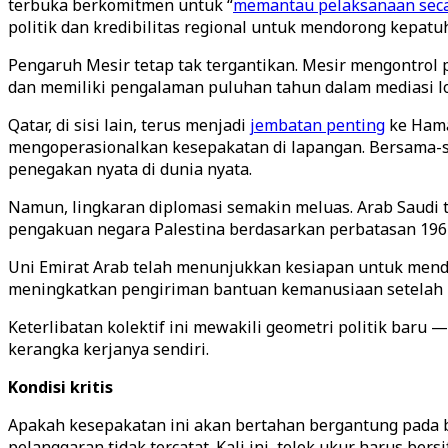
terbuka berkomitmen untuk “
memantau pelaksanaan seca
politik dan kredibilitas regional untuk mendorong kepatu
Pengaruh Mesir tetap tak tergantikan. Mesir mengontrol
dan memiliki pengalaman puluhan tahun dalam mediasi log
Qatar, di sisi lain, terus menjadi
jembatan penting
ke Hama
mengoperasionalkan kesepakatan di lapangan. Bersama-s
penegakan nyata di dunia nyata.
Namun, lingkaran diplomasi semakin meluas. Arab Saudi 
pengakuan negara Palestina berdasarkan perbatasan 1967
Uni Emirat Arab telah menunjukkan kesiapan untuk menduk
meningkatkan pengiriman bantuan kemanusiaan setelah 
Keterlibatan kolektif ini mewakili geometri politik baru 
kerangka kerjanya sendiri.
Kondisi kritis
Apakah kesepakatan ini akan bertahan bergantung pada beb
pelanggaran tidak tercatat. Kali ini, tolok ukur harus ber