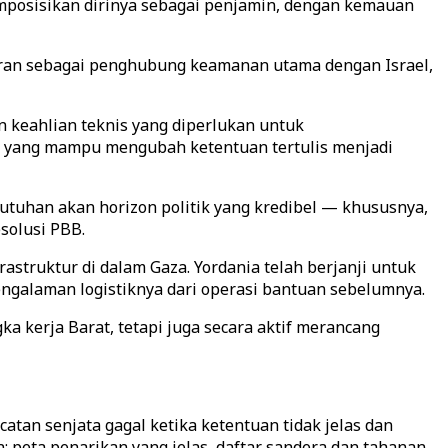
 memposisikan dirinya sebagai penjamin, dengan kemauan
peran sebagai penghubung keamanan utama dengan Israel,
 keahlian teknis yang diperlukan untuk
l yang mampu mengubah ketentuan tertulis menjadi
utuhan akan horizon politik yang kredibel — khususnya,
solusi PBB.
struktur di dalam Gaza. Yordania telah berjanji untuk
galaman logistiknya dari operasi bantuan sebelumnya.
ka kerja Barat, tetapi juga secara aktif merancang
atan senjata gagal ketika ketentuan tidak jelas dan
den: peta penarikan yang jelas, daftar sandera dan tahanan