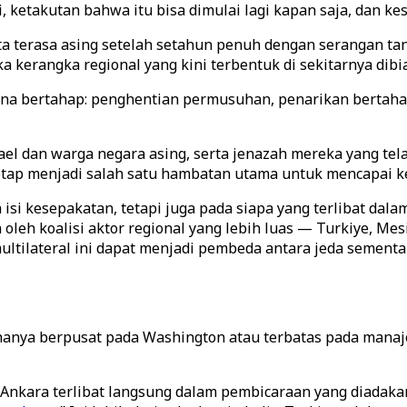
etakutan bahwa itu bisa dimulai lagi kapan saja, dan kese
ata terasa asing setelah setahun penuh dengan serangan 
a kerangka regional yang kini terbentuk di sekitarnya dib
na bertahap: penghentian permusuhan, penarikan bertahap 
l dan warga negara asing, serta jenazah mereka yang te
tetap menjadi salah satu hambatan utama untuk mencapai k
 isi kesepakatan, tetapi juga pada siapa yang terlibat dal
n oleh koalisi aktor regional yang lebih luas — Turkiye, 
 multilateral ini dapat menjadi pembeda antara jeda sement
 hanya berpusat pada Washington atau terbatas pada mana
t Ankara terlibat langsung dalam pembicaraan yang diadaka