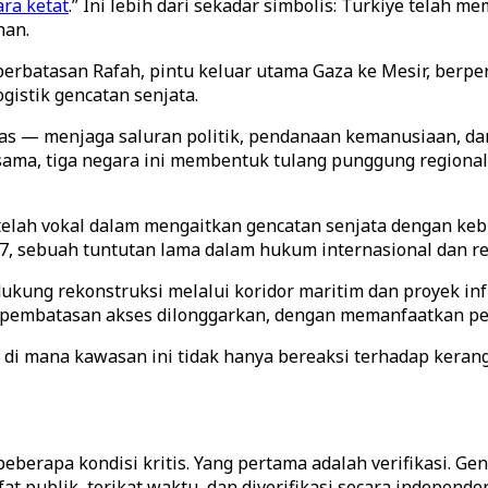
ra ketat
.” Ini lebih dari sekadar simbolis: Turkiye telah
han.
 perbatasan Rafah, pintu keluar utama Gaza ke Mesir, ber
istik gencatan senjata.
s — menjaga saluran politik, pendanaan kemanusiaan, dan
ama, tiga negara ini membentuk tulang punggung regiona
telah vokal dalam mengaitkan gencatan senjata dengan keb
, sebuah tuntutan lama dalam hukum internasional dan re
ung rekonstruksi melalui koridor maritim dan proyek infra
pembatasan akses dilonggarkan, dengan memanfaatkan pen
— di mana kawasan ini tidak hanya bereaksi terhadap kerang
erapa kondisi kritis. Yang pertama adalah verifikasi. Genc
sifat publik, terikat waktu, dan diverifikasi secara indepen