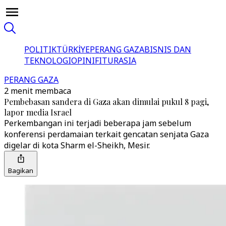
POLITIK
TÜRKİYE
PERANG GAZA
BISNIS DAN
TEKNOLOGI
OPINI
FITUR
ASIA
PERANG GAZA
2 menit membaca
Pembebasan sandera di Gaza akan dimulai pukul 8 pagi,
lapor media Israel
Perkembangan ini terjadi beberapa jam sebelum
konferensi perdamaian terkait gencatan senjata Gaza
digelar di kota Sharm el-Sheikh, Mesir.
Bagikan