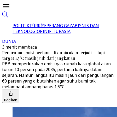
POLITIK
TÜRKİYE
PERANG GAZA
BISNIS DAN
TEKNOLOGI
OPINI
FITUR
ASIA
DUNIA
3 menit membaca
Penurunan emisi pertama di dunia akan terjadi — tapi
target 1,5°C masih jauh dari jangkauan
PBB memperkirakan emisi gas rumah kaca global akan
turun 10 persen pada 2035, pertama kalinya dalam
sejarah. Namun, angka itu masih jauh dari pengurangan
60 persen yang dibutuhkan agar suhu bumi tak
melampaui ambang batas 1,5°C.
Bagikan