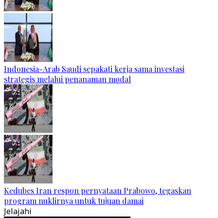
Indonesia-Arab Saudi sepakati kerja sama investasi
strategis melalui penanaman modal
Kedubes Iran respon pernyataan Prabowo, tegaskan
program nuklirnya untuk tujuan damai
Jelajahi