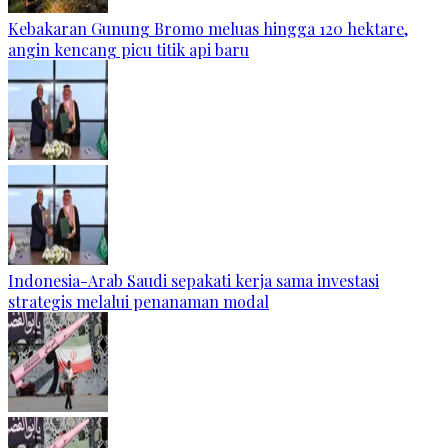
Kebakaran Gunung Bromo meluas hingga 120 hektare,
angin kencang picu titik api baru
Indonesia-Arab Saudi sepakati kerja sama investasi
strategis melalui penanaman modal